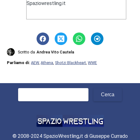
Spaziowrestling.it
Scritto da
Andrea Vito Cautela
Parliamo di:
AEW
,
Athena
,
Shotzi Blackheart
,
WWE
Ricerca
per:
© 2008-2024 SpazioWrestling,it di Giuseppe Currado