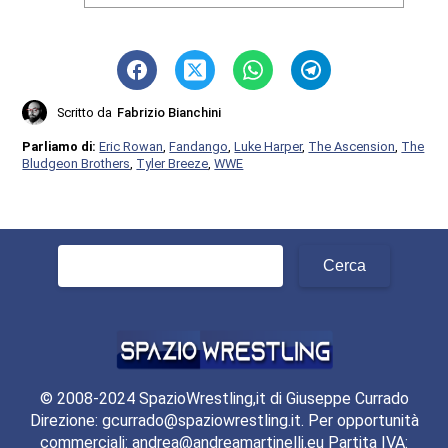
Scritto da
Fabrizio Bianchini
Parliamo di:
Eric Rowan
,
Fandango
,
Luke Harper
,
The Ascension
,
The
Bludgeon Brothers
,
Tyler Breeze
,
WWE
Ricerca
per:
© 2008-2024 SpazioWrestling,it di Giuseppe Currado
Direzione: gcurrado@spaziowrestling.it. Per opportunità
commerciali: andrea@andreamartinelli.eu Partita IVA: