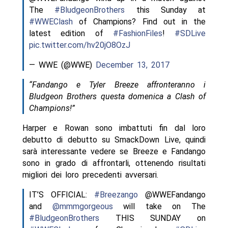
The
#BludgeonBrothers
this Sunday at
#WWEClash
of Champions? Find out in the
latest edition of
#FashionFiles
!
#SDLive
pic.twitter.com/hv20jO8OzJ
— WWE (@WWE)
December 13, 2017
“Fandango e Tyler Breeze affronteranno i
Bludgeon Brothers questa domenica a Clash of
Champions!”
Harper e Rowan sono imbattuti fin dal loro
debutto di debutto su SmackDown Live, quindi
sarà interessante vedere se Breeze e Fandango
sono in grado di affrontarli, ottenendo risultati
migliori dei loro precedenti avversari.
IT’S OFFICIAL:
#Breezango
@WWEFandango
and
@mmmgorgeous
will take on The
#BludgeonBrothers
THIS SUNDAY on