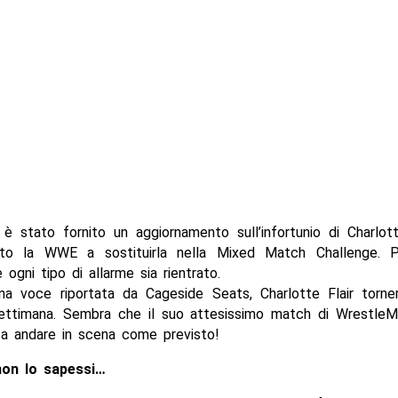
è stato fornito un aggiornamento sull’infortunio di Charlot
to la WWE a sostituirla nella Mixed Match Challenge. P
ogni tipo di allarme sia rientrato.
a voce riportata da Cageside Seats, Charlotte Flair torne
ettimana. Sembra che il suo attesissimo match di WrestleM
a andare in scena come previsto!
non lo sapessi…