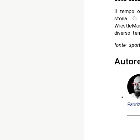
Il tempo o
storia. C
WrestleMan
diverso te
fonte: spo
Autor
Fabriz