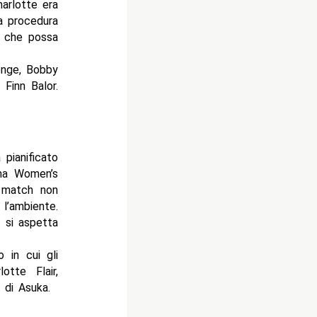
harlotte era
La procedura
hi che possa
lenge, Bobby
Finn Balor.
pianificato
rima Women’s
l match non
 l’ambiente.
 si aspetta
 in cui gli
tte Flair,
 di Asuka.