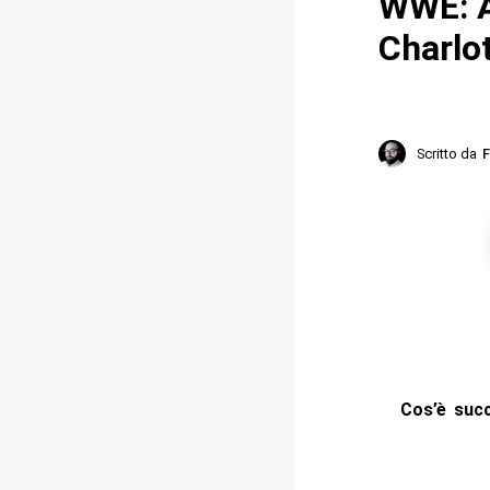
WWE: A
Charlot
Scritto da
F
Cos’è suc