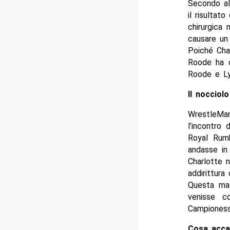
Secondo alc
il risultat
chirurgica 
causare un
Poiché Char
Roode ha c
Roode e Ly
Il nocciol
WrestleMan
l’incontro 
Royal Rumb
andasse in 
Charlotte 
addirittura
Questa mat
venisse c
Campionessa
Cosa acca