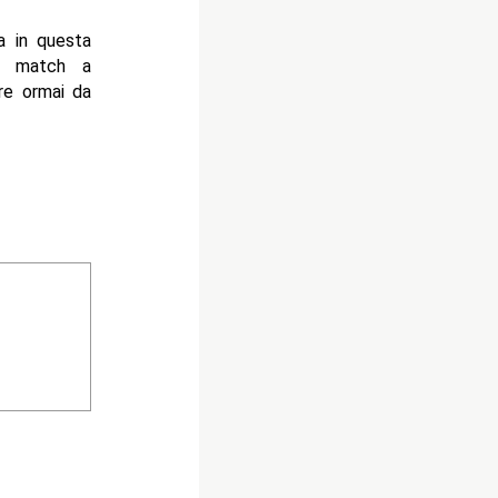
a in questa
ig match a
re ormai da