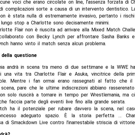
une voci che erano circolate on line, l’assenza forzata di C
o di complicazioni sorte a causa di un intervento dentistico. 
non è stata nulla di estremamente invasivo, pertanto i risc
 lungo stop a Charlotte sono decisamente minimi.
lotte Flair non è riuscita ad arrivare alla Mixed Match Chal
ollaborato con Becky Lynch per affrontare Sasha Banks e 
nch hanno vinto il match senza alcun problema.
o della questione
ia andrà in scena tra meno di due settimane e la WWE ha 
di una vita tra Charlotte Flair e Asuka, vincitrice della p
le. Mentre i fan ormai erano rassegnati al fatto che i
scena, pare che le ultime indiscrezioni abbiano rasserenato
non solo riuscirà a tornare in tempo per Wrestlemania, ma ci
 che faccia parte degli eventi live fino alla grande serata.
ch ha il potenziale per rubare davvero la scena, nel caso
oncesso adeguato spazio. È la storia perfetta … Charlo
 di Smackdown Live contro l’inarrestabile striscia di vittorie
drà?