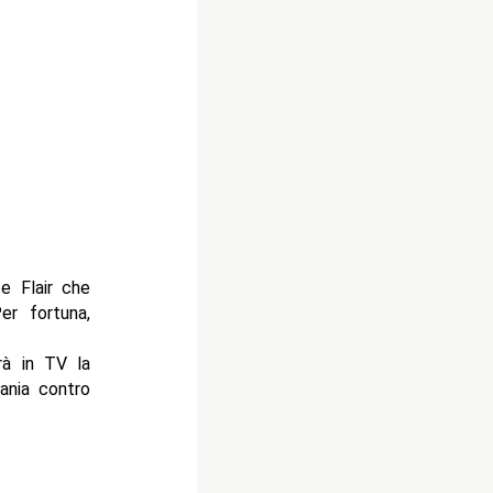
te Flair che
er fortuna,
rà in TV la
ania contro