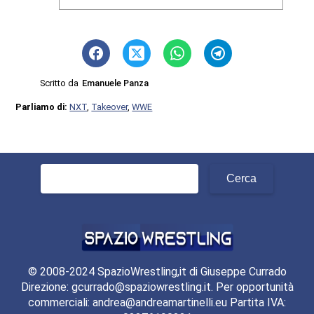
Scritto da
Emanuele Panza
Parliamo di:
NXT
,
Takeover
,
WWE
Ricerca
per:
© 2008-2024 SpazioWrestling,it di Giuseppe Currado
Direzione: gcurrado@spaziowrestling.it. Per opportunità
commerciali: andrea@andreamartinelli.eu Partita IVA: