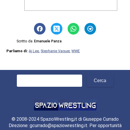
Scritto da
Emanuele Panza
Parliamo di:
Aj Lee
,
Stephanie Vaquer
,
WWE
Ricerca
per:
© 2008-2024 SpazioWrestling,it di Giuseppe Currado
Direzione: gcurrado@spaziowrestling.it. Per opportunità