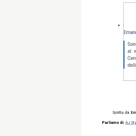
Emanu
Son
al 
Cen
del
Scritto da
Em
Parliamo di:
AJ St