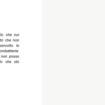
lo che noi
tto che non
involto. Io
mbattente.
di non posso
lo che sto