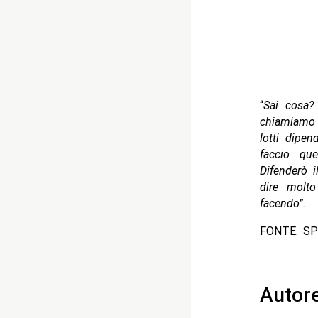
“
Sai cosa?
chiamiamo 
lotti dipe
faccio qu
Difenderò i
dire molt
facendo”.
FONTE: S
Autor