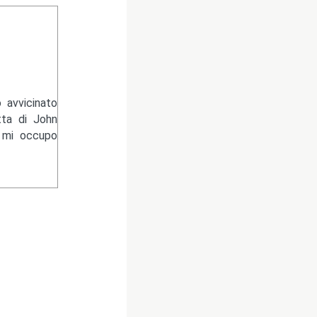
 avvicinato
tta di John
e mi occupo