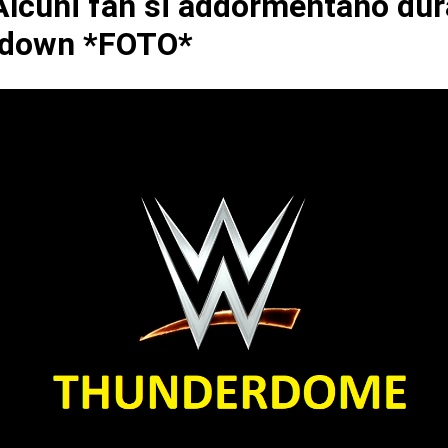
lcuni fan si addormentano dur
down *FOTO*