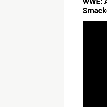
WWE: A
Smack