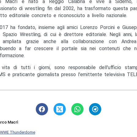
o Macrì è nato a Reggio Calabria e vive a Siderno, in
sionato di wrestling fin dal 2002, ha trasformato questa pas
tto editoriale concreto e riconosciuto a livello nazionale.
017 ha fondato, insieme agli amici Lorenzo Porcini e Giusep
to Spazio Wrestling, di cui è direttore editoriale. Negli anni, 
ampliata grazie anche alla collaborazione con Andrea M
ibuendo a far crescere il portale sia nei contenuti che ne
nformazione.
 vita di tutti i giorni, sono responsabile dell'ufficio st
S e praticante giornalista presso l'emittente televisiva TEL
rco Macrì
WWE Thunderdome