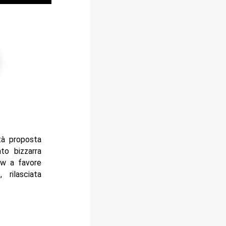
tà proposta
to bizzarra
ow a favore
rilasciata