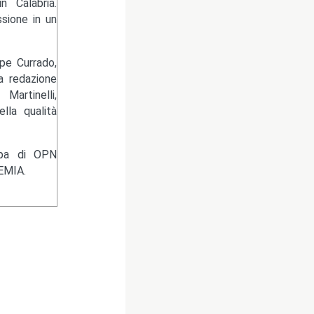
 Calabria.
sione in un
pe Currado,
la redazione
artinelli,
lla qualità
ampa di OPN
EMIA.