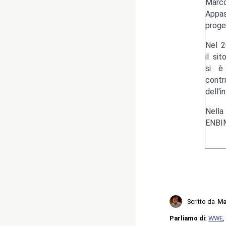
Marc
Appas
proge
Nel 2
il si
si è 
contr
dell'i
Nella
ENBIM
Scritto da
Ma
Parliamo di:
WWE
,