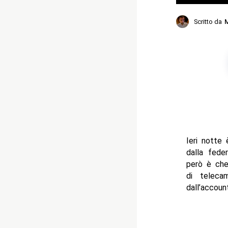
Scritto da
M
Ieri notte
dalla fede
però è che
di teleca
dall’accou