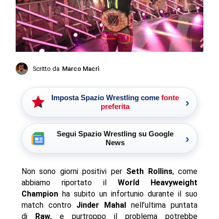
Scritto da
Marco Macrì
Imposta Spazio Wrestling come
fonte
›
preferita
Segui Spazio Wrestling su Google
›
News
Non sono giorni positivi per
Seth Rollins
, come
abbiamo riportato il
World Heavyweight
Champion
ha subito un infortunio durante il suo
match contro
Jinder Mahal
nell’ultima puntata
di
Raw,
e purtroppo il problema potrebbe