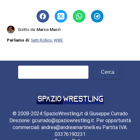
Scritto da
Marco Macrì
Parliamo di:
Seth Rollins
,
WWE
Ricerca
per:
© 2008-2024 SpazioWrestling,it di Giuseppe Currado
Direzione: gcurrado@spaziowrestling.it. Per opportunità
commerciali: andrea@andreamartinelli.eu Partita IVA:
03376190231