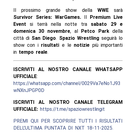
Il prossimo grande show della
WWE
sarà
Survivor Series: WarGames.
Il
Premium Live
Event
si terrà nella notte tra
sabato 29 e
domenica 30 novembre
, al
Petco Park
della
città di
San Diego
.
Spazio Wrestling
seguirà lo
show con i
risultati
e le
notizie
più importanti
in
tempo reale
.
ISCRIVITI AL NOSTRO CANALE WHATSAPP
UFFICIALE
:
https://whatsapp.com/channel/0029Va7eNo1J93
wNXnJPGP0D
ISCRIVITI AL NOSTRO CANALE TELEGRAM
UFFICIALE:
https://t.me/spaziowrestlingit
PREMI QUI PER SCOPRIRE TUTTI I RISULTATI
DELL’ULTIMA PUNTATA DI NXT 18-11-2025.