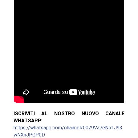
ISCRIVITI AL NOSTRO NUOVO CANALE
WHATSAPP
:
https://whatsapp.com/channel/0029Va7eNo1J93
wNXnJPGP0D