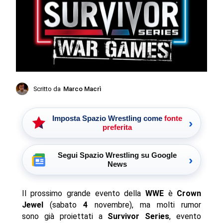
Scritto da
Marco Macrì
Imposta Spazio Wrestling come
fonte
›
preferita
Segui Spazio Wrestling su Google
›
News
Il prossimo grande evento della
WWE
è
Crown
Jewel
(sabato
4
novembre), ma molti rumor
sono già proiettati a
Survivor Series
, evento