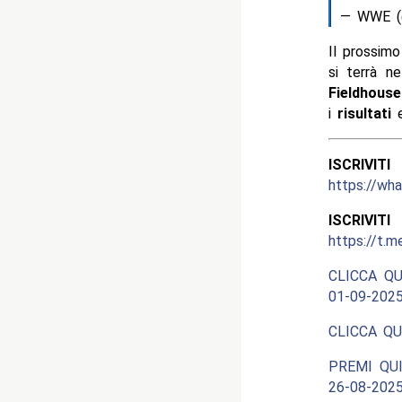
— WWE 
Il prossim
si terrà n
Fieldhouse
i
risultati
e
ISCRIV
https://w
ISCRIV
https://t.m
CLICCA QU
01-09-2025
CLICCA QU
PREMI QUI
26-08-2025