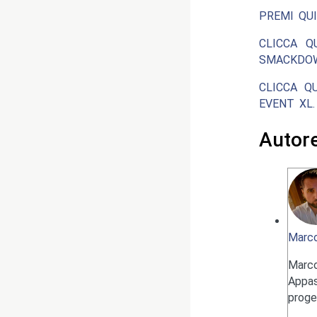
PREMI QUI
CLICCA Q
SMACKDOW
CLICCA Q
EVENT XL.
Autor
Marco
Marc
Appas
proge