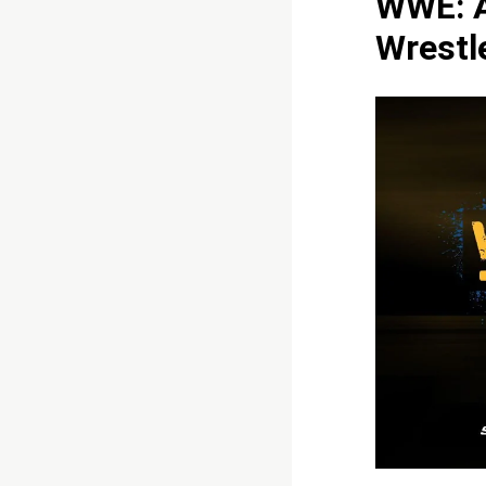
WWE: A
Wrestl