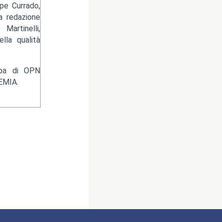
pe Currado,
la redazione
artinelli,
lla qualità
ampa di OPN
EMIA.