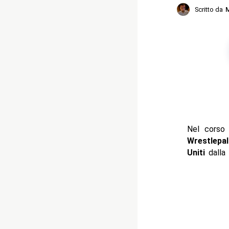
Scritto da
M
Nel corso 
Wrestlepal
Uniti
dalla