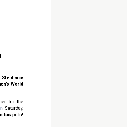
h
 Stephanie
en’s World
er for the
n
Saturday,
napolis!