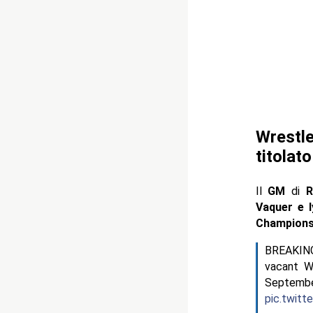
Wrestle
titolato
Il
GM
di
R
Vaquer e 
Champion
BREAKING
vacant W
Septem
pic.twitt