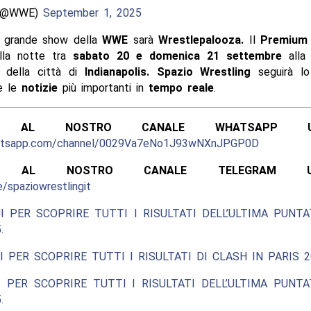
(@WWE)
September 1, 2025
o grande show della
WWE
sarà
Wrestlepalooza.
Il
Premium 
ella notte tra
sabato 20 e domenica 21 settembre
all
della città di
Indianapolis. Spazio Wrestling
seguirà l
 le
notizie
più importanti in
tempo reale
.
ITI AL NOSTRO CANALE WHATSAPP UFF
hatsapp.com/channel/0029Va7eNo1J93wNXnJPGP0D
ITI AL NOSTRO CANALE TELEGRAM UFFI
e/spaziowrestlingit
I PER SCOPRIRE TUTTI I RISULTATI DELL’ULTIMA PUNT
.
I PER SCOPRIRE TUTTI I RISULTATI DI CLASH IN PARIS 2
 PER SCOPRIRE TUTTI I RISULTATI DELL’ULTIMA PUNT
.