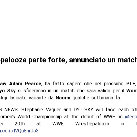
palooza parte forte, annunciato un matc
aw Adam Pearce
, ha fatto sapere che nel prossimo
PLE,
Iyo Sky
si sfideranno in un match che sarà valido per il
Wom
ship
lasciato vacante da
Naomi
qualche settimana fa.
 NEWS: Stephanie Vaquer and IYO SKY will face each oth
omen’s World Championship at the debut of WWE on
@esp
ber 20th at WWE Wrestlepalooza in India
er.com/lVQu8nrJo3