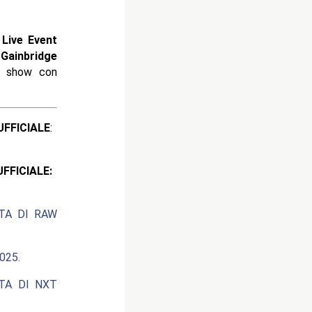
Live Event
a
Gainbridge
o show con
ICIALE
:
CIALE:
ATA DI RAW
025.
ATA DI NXT