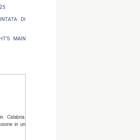
25.
UNTATA DI
HT’S MAIN
 Calabria.
sione in un