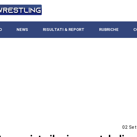
O
NEWS
RISULTATI & REPORT
RUBRICHE
C
02 Set