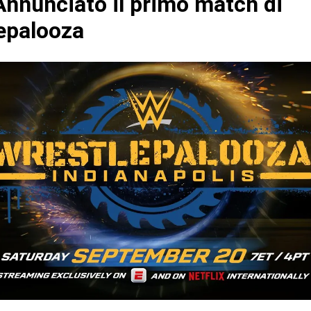
nnunciato il primo match di
epalooza