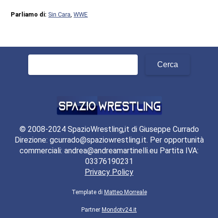
Parliamo di:
Sin Cara
,
WWE
Ricerca
per:
© 2008-2024 SpazioWrestling,it di Giuseppe Currado
Direzione: gcurrado@spaziowrestling.it. Per opportunità
commerciali: andrea@andreamartinelli.eu Partita IVA:
03376190231
Privacy Policy
Template di
Matteo Morreale
Partner
Mondotv24.it