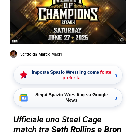
Scritto da
Marco Macrì
Imposta Spazio Wrestling come
fonte
›
preferita
Segui Spazio Wrestling su Google
›
News
Ufficiale uno Steel Cage
match tra
Seth Rollins
e
Bron