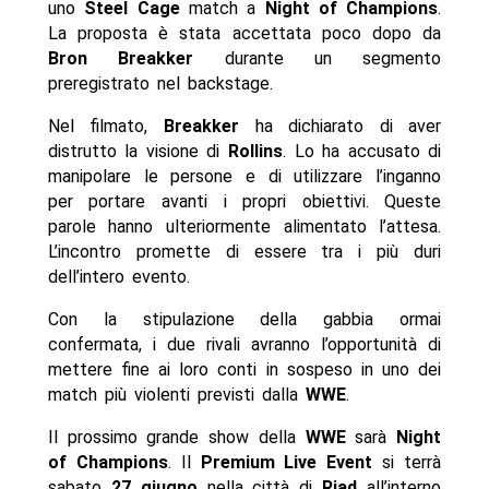
uno
Steel Cage
match a
Night of Champions
.
La proposta è stata accettata poco dopo da
Bron Breakker
durante un segmento
preregistrato nel backstage.
Nel filmato,
Breakker
ha dichiarato di aver
distrutto la visione di
Rollins
. Lo ha accusato di
manipolare le persone e di utilizzare l’inganno
per portare avanti i propri obiettivi. Queste
parole hanno ulteriormente alimentato l’attesa.
L’incontro promette di essere tra i più duri
dell’intero evento.
Con la stipulazione della gabbia ormai
confermata, i due rivali avranno l’opportunità di
mettere fine ai loro conti in sospeso in uno dei
match più violenti previsti dalla
WWE
.
Il prossimo grande show della
WWE
sarà
Night
of Champions
. Il
Premium Live Event
si terrà
sabato
27 giugno
nella città di
Riad
all’interno