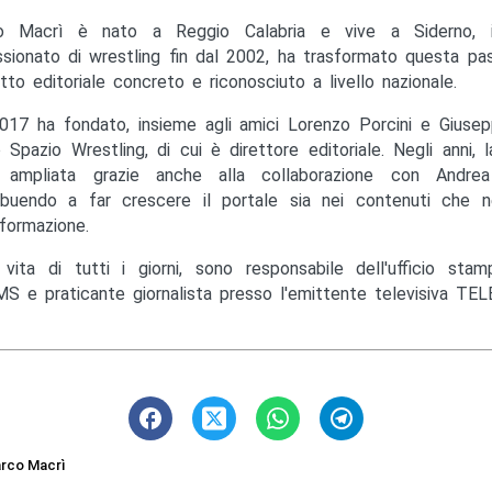
o Macrì è nato a Reggio Calabria e vive a Siderno, in
sionato di wrestling fin dal 2002, ha trasformato questa pas
tto editoriale concreto e riconosciuto a livello nazionale.
017 ha fondato, insieme agli amici Lorenzo Porcini e Giusep
to Spazio Wrestling, di cui è direttore editoriale. Negli anni, 
ampliata grazie anche alla collaborazione con Andrea M
ibuendo a far crescere il portale sia nei contenuti che ne
nformazione.
 vita di tutti i giorni, sono responsabile dell'ufficio st
S e praticante giornalista presso l'emittente televisiva TEL
rco Macrì