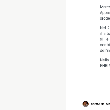
Marc
Appas
proge
Nel 2
il si
si è 
contr
dell'i
Nella
ENBIM
Scritto da
Ma