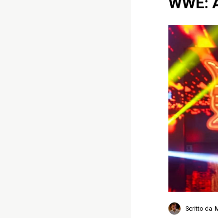
WWE: Ar
Scritto da
M