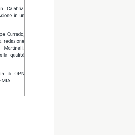
 Calabria.
sione in un
pe Currado,
la redazione
artinelli,
lla qualità
ampa di OPN
EMIA.