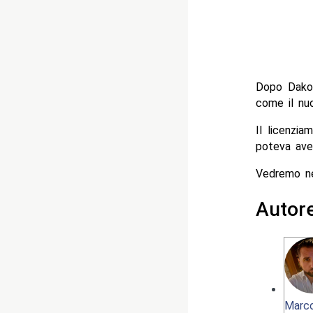
Dopo Dakot
come il nuo
Il licenzi
poteva ave
Vedremo nei
Autor
Marco