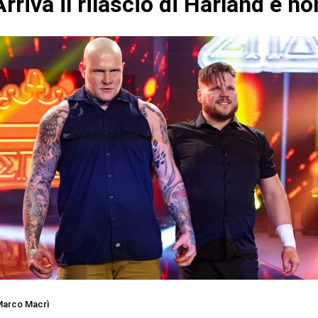
riva il rilascio di Harland e no
arco Macrì