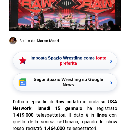
Scritto da
Marco Macrì
Imposta Spazio Wrestling come
fonte
›
preferita
Segui Spazio Wrestling su Google
›
News
L’ultimo episodio di
Raw
andato in onda su
USA
Network
,
lunedì 15 gennaio
ha registrato
1.419.000
telespettatori. Il dato è in
linea
con
quello della scorsa settimana, quando lo show
rosso registrò
1.464.000
telespettatori.