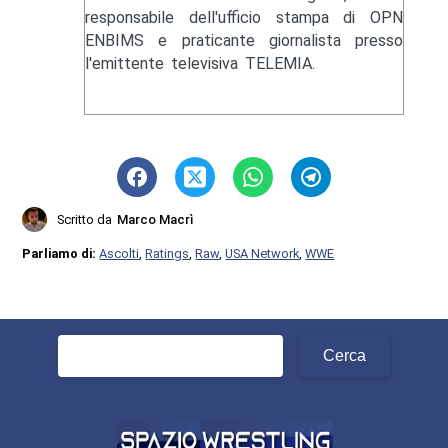
responsabile dell'ufficio stampa di OPN
ENBIMS e praticante giornalista presso
l'emittente televisiva TELEMIA.
Scritto da
Marco Macrì
Parliamo di:
Ascolti
,
Ratings
,
Raw
,
USA Network
,
WWE
Ricerca
per: