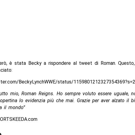
erò, è stata Becky a rispondere al tweet di Roman. Questo, 
ciato:
witter.com/BeckyLynchWWE/status/1159801212327354369?s=
 tutto mio, Roman Reigns. Ho sempre voluto essere uguale, no
opertina lo evidenzia più che mai. Grazie per aver alzato il bi
ca il mondo”
PORTSKEEDA.com
e