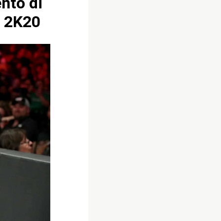
nto di
E 2K20