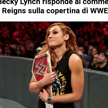
ecky Lynch risponde al comme
Reigns sulla copertina di WW