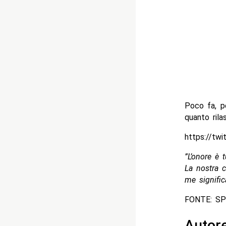
Poco fa, p
quanto rilas
https://t
”L’onore è
La nostra c
me signifi
FONTE: S
Autor