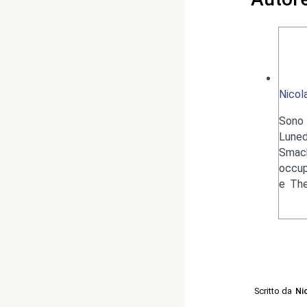
Nicol
Sono 
Luned
Smack
occup
e The
Scritto da
Ni