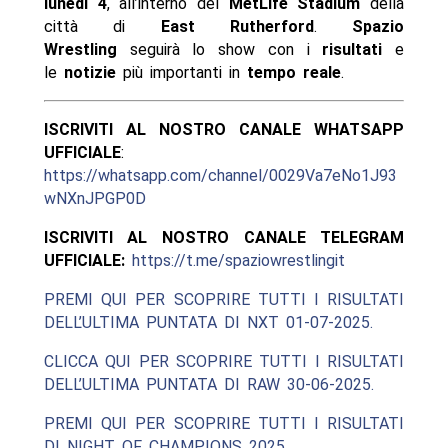
lunedì 4
, all’interno del
MetLife Stadium
della
città di
East Rutherford
.
Spazio
Wrestling
seguirà lo show con i
risultati
e
le
notizie
più importanti in
tempo reale
.
ISCRIVITI AL NOSTRO CANALE WHATSAPP
UFFICIALE
:
https://whatsapp.com/channel/0029Va7eNo1J93
wNXnJPGP0D
ISCRIVITI AL NOSTRO CANALE TELEGRAM
UFFICIALE:
https://t.me/spaziowrestlingit
PREMI QUI PER SCOPRIRE TUTTI I RISULTATI
DELL’ULTIMA PUNTATA DI NXT 01-07-2025.
CLICCA QUI PER SCOPRIRE TUTTI I RISULTATI
DELL’ULTIMA PUNTATA DI RAW 30-06-2025.
PREMI QUI PER SCOPRIRE TUTTI I RISULTATI
DI NIGHT OF CHAMPIONS 2025.