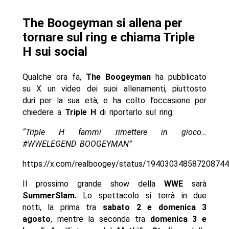
The Boogeyman si allena per
tornare sul ring e chiama Triple
H sui social
Qualche ora fa,
The Boogeyman
ha pubblicato
su X un video dei suoi allenamenti, piuttosto
duri per la sua età, e ha colto l’occasione per
chiedere a
Triple H
di riportarlo sul ring:
“Triple H fammi rimettere in gioco…
#WWELEGEND BOOGEYMAN”
https://x.com/realboogey/status/19403034858720874
Il prossimo grande show della
WWE
sarà
SummerSlam.
Lo spettacolo si terrà in due
notti, la prima tra
sabato 2 e domenica 3
agosto
, mentre la seconda tra
domenica 3 e