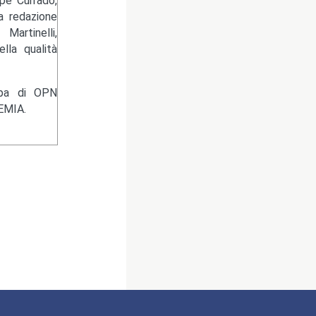
pe Currado,
la redazione
artinelli,
lla qualità
ampa di OPN
EMIA.