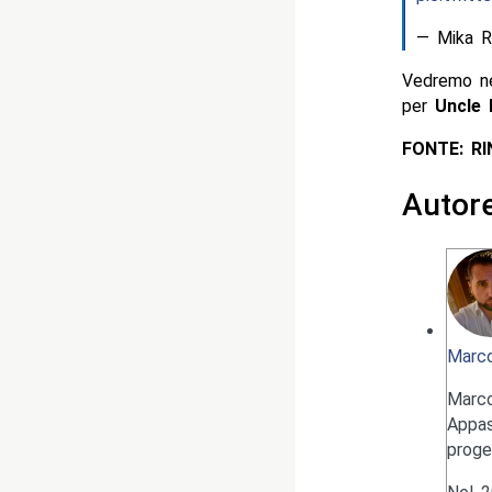
— Mika R
Vedremo ne
per
Uncle
FONTE: R
Autor
Marco
Marc
Appas
proge