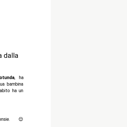
a dalla
otunda
, ha
sua bambina
’abito ha un
nsie. 😌