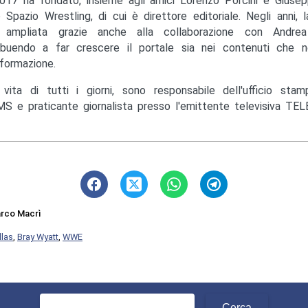
017 ha fondato, insieme agli amici Lorenzo Porcini e Giusep
to Spazio Wrestling, di cui è direttore editoriale. Negli anni, 
ampliata grazie anche alla collaborazione con Andrea M
ibuendo a far crescere il portale sia nei contenuti che ne
nformazione.
 vita di tutti i giorni, sono responsabile dell'ufficio st
S e praticante giornalista presso l'emittente televisiva TEL
rco Macrì
llas
,
Bray Wyatt
,
WWE
Ricerca