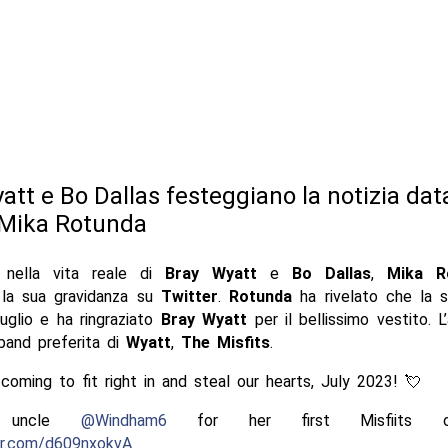
att e Bo Dallas festeggiano la notizia dat
 Mika Rotunda
 nella vita reale di
Bray Wyatt
e
Bo Dallas
,
Mika R
 la sua gravidanza su
Twitter
.
Rotunda
ha rivelato che la 
uglio e ha ringraziato
Bray Wyatt
per il bellissimo vestito. L
band preferita di
Wyatt
,
The Misfits
.
 coming to fit right in and steal our hearts, July 2023! 💘
s uncle
@Windham6
for her first Misfits o
ter.com/d609nxokvA