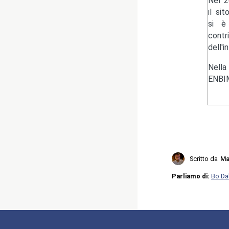
Nel 2
il si
si è 
contr
dell'i
Nella
ENBIM
Scritto da
Ma
Parliamo di:
Bo Da