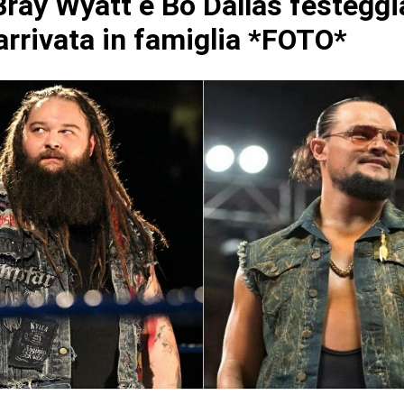
ray Wyatt e Bo Dallas festeggi
arrivata in famiglia *FOTO*