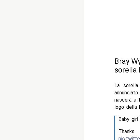
Bray Wy
sorella
La sorella
annunciato
nascerà a l
logo della 
Baby girl
Thank
pic.twit