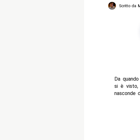
Scritto da
M
Da quando
si è visto
nasconde d