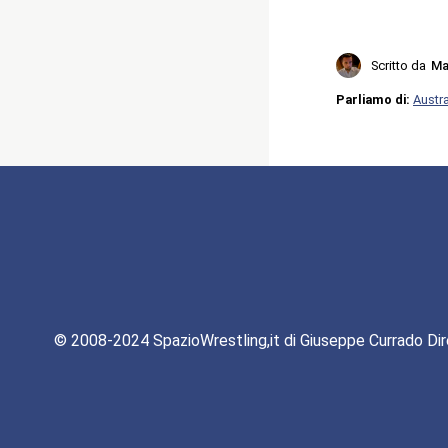
Scritto da
Ma
Parliamo di:
Austra
© 2008-2024 SpazioWrestling,it di Giuseppe Currado Dir