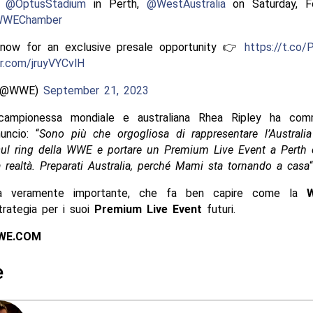
t
@OptusStadium
in Perth,
@WestAustralia
on Saturday, Fe
WEChamber
 now for an exclusive presale opportunity 👉
https://t.co
er.com/jruyVYCvlH
(@WWE)
September 21, 2023
campionessa mondiale e australiana Rhea Ripley ha com
uncio: “
Sono più che orgogliosa di rappresentare l’Australia
sul ring della WWE e portare un Premium Live Event a Perth
 realtà. Preparati Australia, perché Mami sta tornando a casa
“
ia veramente importante, che fa ben capire come la
rategia per i suoi
Premium Live Event
futuri.
WE.COM
e