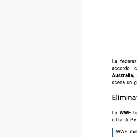
La federa
accordo
Australia
,
scena un g
Elimina
La
WWE
ha
città di
Pe
WWE make