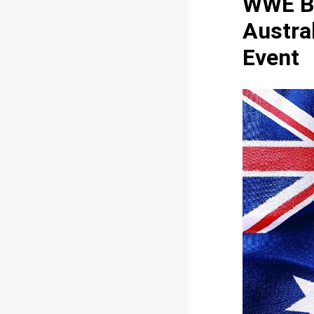
WWE BR
Austra
Event