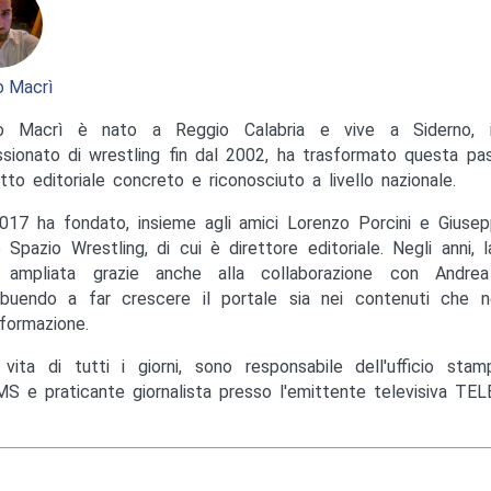
 Macrì
o Macrì è nato a Reggio Calabria e vive a Siderno, in
sionato di wrestling fin dal 2002, ha trasformato questa pas
tto editoriale concreto e riconosciuto a livello nazionale.
017 ha fondato, insieme agli amici Lorenzo Porcini e Giusep
to Spazio Wrestling, di cui è direttore editoriale. Negli anni, 
ampliata grazie anche alla collaborazione con Andrea M
ibuendo a far crescere il portale sia nei contenuti che ne
nformazione.
 vita di tutti i giorni, sono responsabile dell'ufficio st
S e praticante giornalista presso l'emittente televisiva TEL