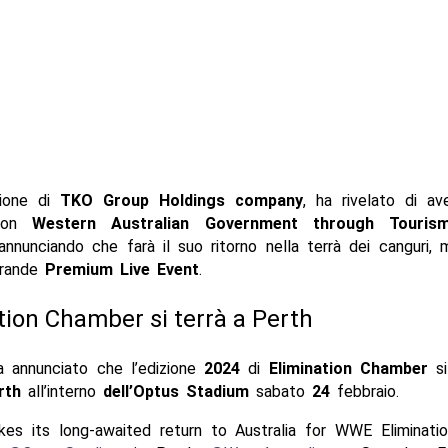
zione di
TKO Group Holdings company
, ha rivelato di av
 con
Western Australian Government through Touris
 annunciando che farà il suo ritorno nella terrà dei canguri,
rande
Premium Live Event
.
tion Chamber si terrà a Perth
 annunciato che l’edizione
2024
di
Elimination Chamber
si
rth
all’interno
dell’Optus Stadium
sabato
24
febbraio.
s its long-awaited return to Australia for WWE Eliminati