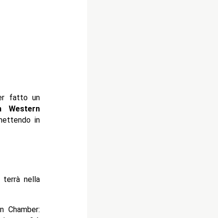
er fatto un
m Western
 mettendo in
 terrà nella
on Chamber: