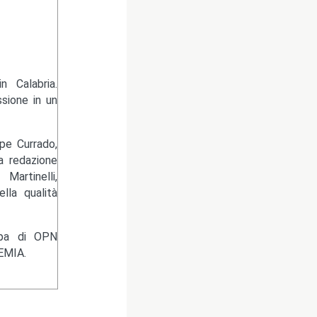
 Calabria.
sione in un
pe Currado,
la redazione
artinelli,
lla qualità
ampa di OPN
EMIA.