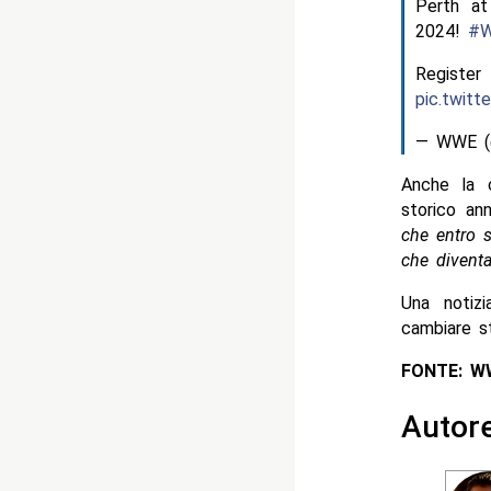
Perth a
2024!
#W
Register
pic.twitt
— WWE 
Anche la 
storico ann
che entro 
che diventa
Una notiz
cambiare st
FONTE: W
Autor