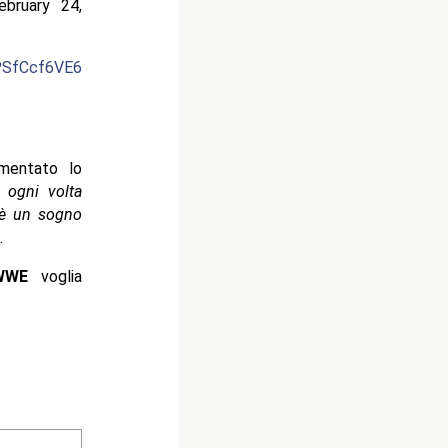
bruary 24,
/PSfCcf6VE6
mentato lo
 ogni volta
 è un sogno
.
WWE
voglia