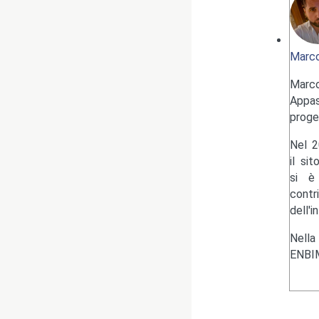
Marco
Marc
Appas
proge
Nel 2
il si
si è 
contr
dell'i
Nella
ENBIM