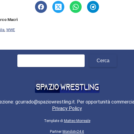
rco Macrì
lia
,
WWE
Ricerca
per:
ezione: gcurrado@spaziowrestling.it. Per opportunità commercia
Privacy Policy
Template di
Matteo Morreale
Partner
Mondotv24.it