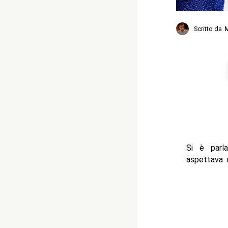
Scritto da
M
Si è parla
aspettava 