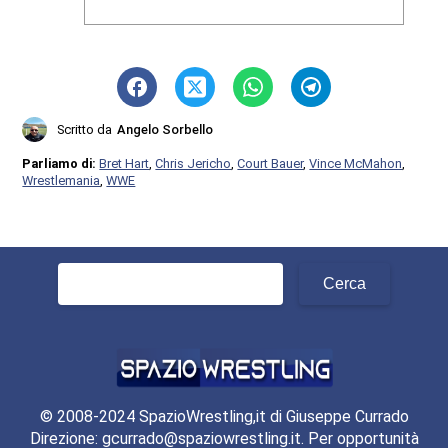
Scritto da
Angelo Sorbello
Parliamo di:
Bret Hart
,
Chris Jericho
,
Court Bauer
,
Vince McMahon
,
Wrestlemania
,
WWE
Ricerca
per:
© 2008-2024 SpazioWrestling,it di Giuseppe Currado
Direzione: gcurrado@spaziowrestling.it. Per opportunità