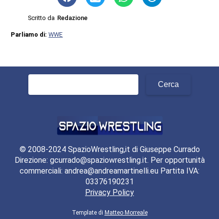
Scritto da
Redazione
Parliamo di:
WWE
Ricerca
per:
© 2008-2024 SpazioWrestling,it di Giuseppe Currado
Direzione: gcurrado@spaziowrestling.it. Per opportunità
commerciali: andrea@andreamartinelli.eu Partita IVA:
03376190231
Privacy Policy
Template di
Matteo Morreale