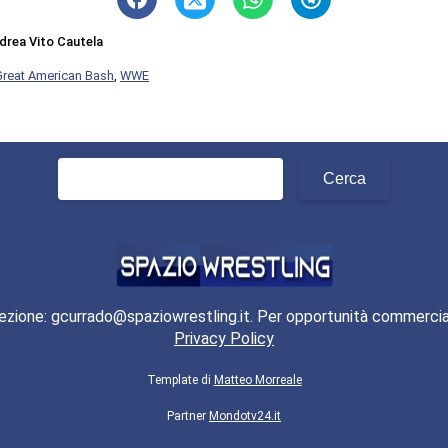
drea Vito Cautela
reat American Bash
,
WWE
Ricerca
per:
ezione: gcurrado@spaziowrestling.it. Per opportunità commercia
Privacy Policy
Template di
Matteo Morreale
Partner
Mondotv24.it