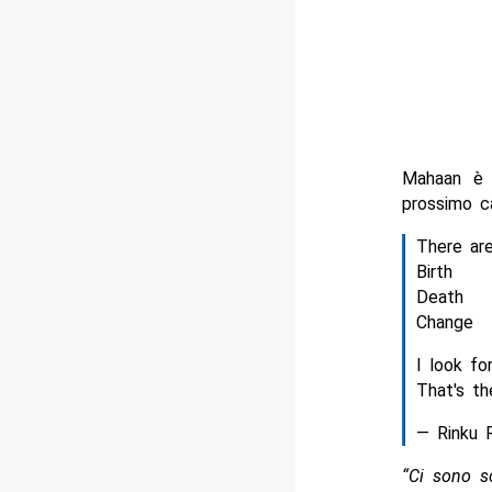
Mahaan è a
prossimo c
There are
Birth
Death
Change
I look fo
That's th
— Rinku 
“Ci sono so