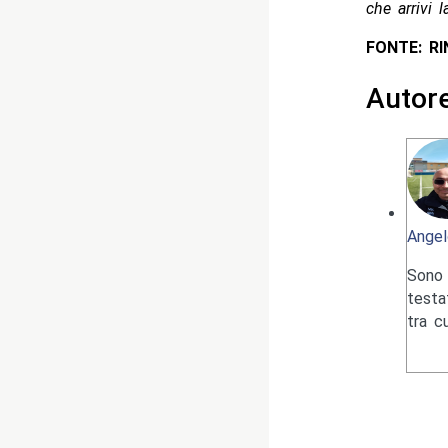
che arrivi 
FONTE: R
Autor
Angel
Sono 
testa
tra c