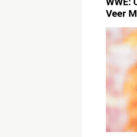
WWE: C
Veer 