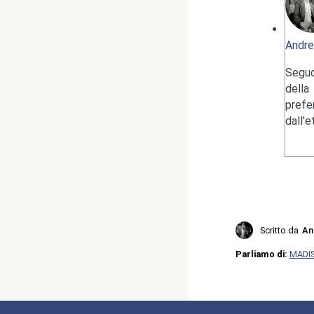
Andre
Seguo
della
pref
dall'
Scritto da
An
Parliamo di:
MADI