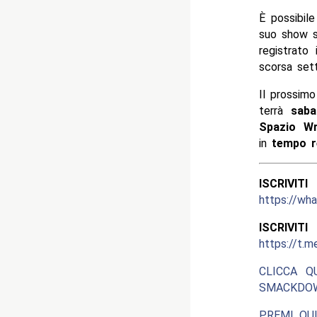
È possibile
suo show s
registrato
scorsa set
Il prossim
terrà
saba
Spazio Wr
in
tempo r
ISCRIV
https://w
ISCRIV
https://t.m
CLICCA Q
SMACKDOW
PREMI QUI