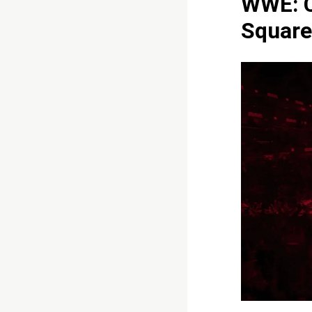
WWE: C
Square