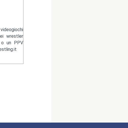
videogiochi
ei wrestler
n o un PPV
tling.it