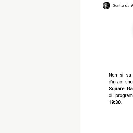
Scritto da
A
Non si sa
d’inizio s
Square Ga
di program
19:30.