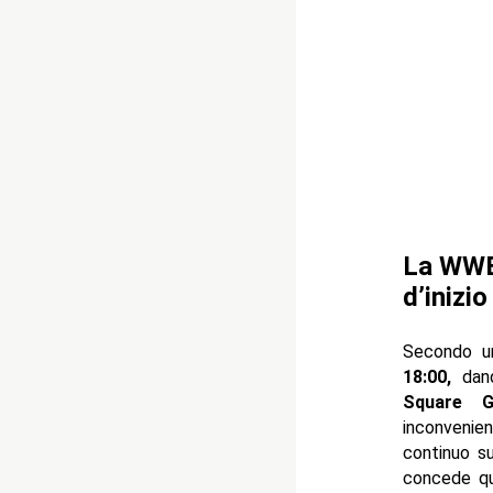
La WWE 
d’inizi
Secondo un
18:00,
dando
Square G
inconvenie
continuo s
concede qu