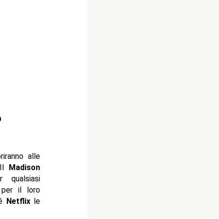
o
riranno alle
 Il
Madison
 qualsiasi
per il loro
hé
Netflix
le