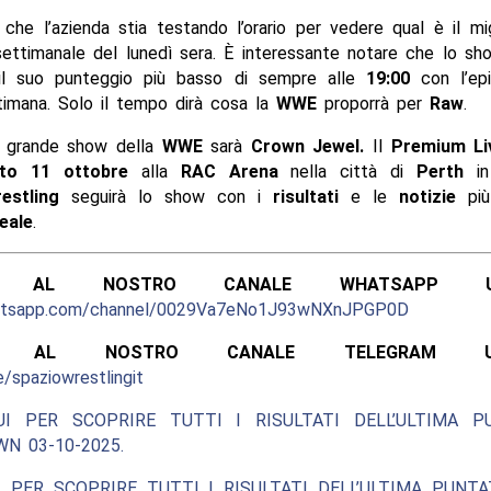
 che l’azienda stia testando l’orario per vedere qual è il mig
ettimanale del lunedì sera. È interessante notare che lo sh
 il suo punteggio più basso di sempre alle
19:00
con l’epi
timana. Solo il tempo dirà cosa la
WWE
proporrà per
Raw
.
o grande show della
WWE
sarà
Crown Jewel.
Il
Premium Li
to 11 ottobre
alla
RAC Arena
nella città di
Perth
i
estling
seguirà lo show con i
risultati
e le
notizie
più
eale
.
ITI AL NOSTRO CANALE WHATSAPP UFF
hatsapp.com/channel/0029Va7eNo1J93wNXnJPGP0D
ITI AL NOSTRO CANALE TELEGRAM UFFI
e/spaziowrestlingit
UI PER SCOPRIRE TUTTI I RISULTATI DELL’ULTIMA P
N 03-10-2025.
 PER SCOPRIRE TUTTI I RISULTATI DELL’ULTIMA PUNT