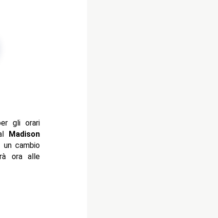
r gli orari
al
Madison
 un cambio
rà ora alle