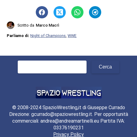
Scritto da
Marco Macrì
Parliamo di:
Night of Champions
,
WWE
Ricerca
per:
© 2008-2024 SpazioWrestling,it di Giuseppe Currado
Direzione: gcurrado@spaziowrestling.it. Per opportunità
commerciali: andrea@andreamartinelli.eu Partita IVA:
03376190231
Privacy Policy