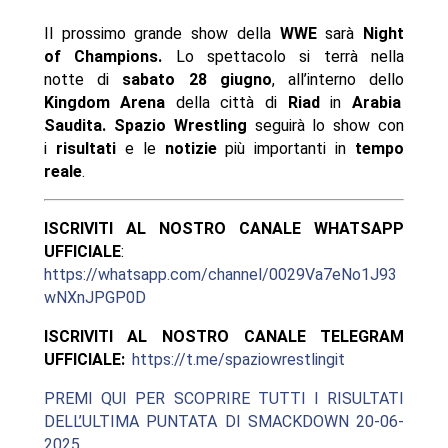
Il prossimo grande show della
WWE
sarà
Night
of Champions.
Lo spettacolo si terrà nella
notte di
sabato 28 giugno
, all’interno dello
Kingdom Arena
della città di
Riad
in
Arabia
Saudita.
Spazio Wrestling
seguirà lo show con
i
risultati
e le
notizie
più importanti in
tempo
reale
.
ISCRIVITI AL NOSTRO CANALE WHATSAPP
UFFICIALE
:
https://whatsapp.com/channel/0029Va7eNo1J93
wNXnJPGP0D
ISCRIVITI AL NOSTRO CANALE TELEGRAM
UFFICIALE:
https://t.me/spaziowrestlingit
PREMI QUI PER SCOPRIRE TUTTI I RISULTATI
DELL’ULTIMA PUNTATA DI SMACKDOWN 20-06-
2025.