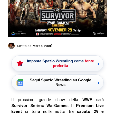
Scritto da
Marco Macrì
Imposta Spazio Wrestling come
fonte
›
preferita
Segui Spazio Wrestling su Google
›
News
Il prossimo grande show della
WWE
sarà
Survivor Series: WarGames.
Il
Premium Live
Event
si terrà nella notte tra
sabato 29 e