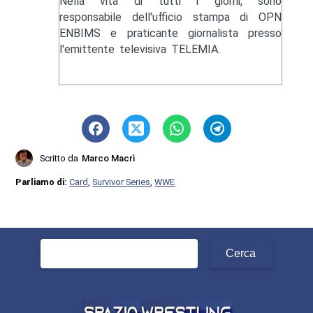
Nella vita di tutti i giorni, sono
responsabile dell'ufficio stampa di OPN
ENBIMS e praticante giornalista presso
l'emittente televisiva TELEMIA.
Scritto da
Marco Macrì
Parliamo di:
Card
,
Survivor Series
,
WWE
Ricerca
per: