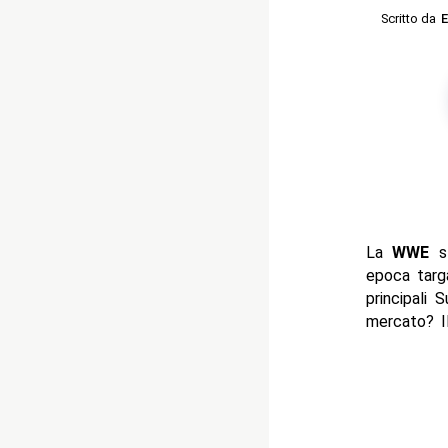
Scritto da
E
La
WWE
st
epoca tar
principali 
mercato? I