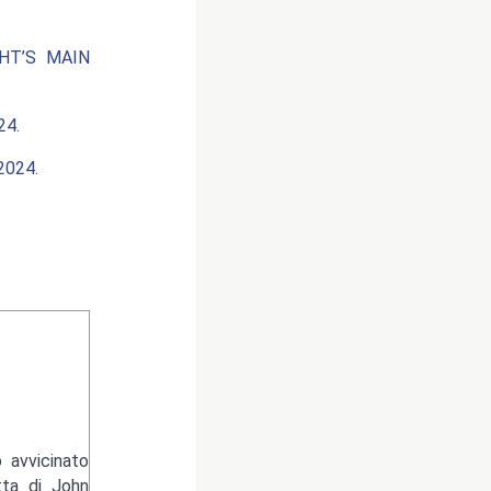
HT’S MAIN
24.
024.
 avvicinato
tta di John