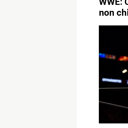
WWE: C
non ch