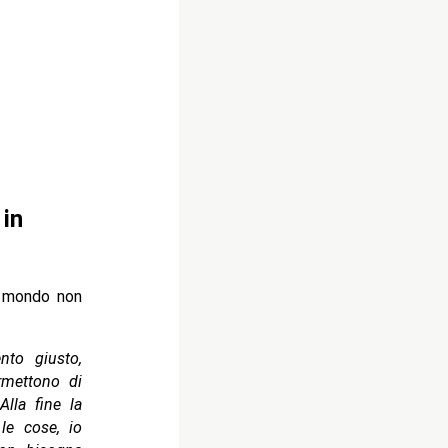
 in
 mondo non
to giusto,
rmettono di
lla fine la
le cose, io