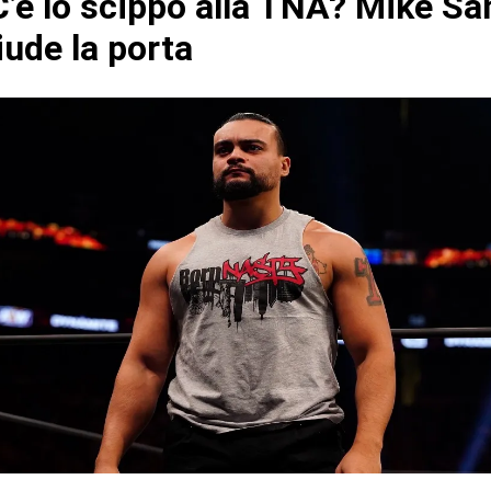
’è lo scippo alla TNA? Mike Sa
iude la porta