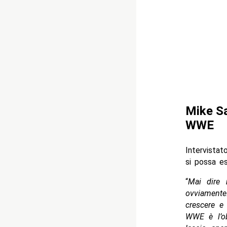
Mike Sa
WWE
Intervista
si possa es
“
Mai dire 
ovviamente
crescere e
WWE è l’ob