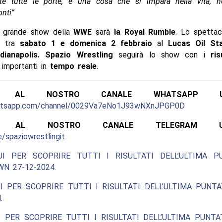
rte tutte le porte, è una cosa che si impara nella vita, 
onti”
o grande show della
WWE
sarà
la Royal Rumble
. Lo spettac
e tra
sabato 1 e domenica 2 febbraio
al
Lucas Oil St
ndianapolis. Spazio Wrestling
seguirà lo show con i
ris
 importanti in
tempo reale
.
ITI AL NOSTRO CANALE WHATSAPP UFF
hatsapp.com/channel/0029Va7eNo1J93wNXnJPGP0D
ITI AL NOSTRO CANALE TELEGRAM UFFI
e/spaziowrestlingit
UI PER SCOPRIRE TUTTI I RISULTATI DELL’ULTIMA P
N 27-12-2024.
I PER SCOPRIRE TUTTI I RISULTATI DELL’ULTIMA PUNT
.
 PER SCOPRIRE TUTTI I RISULTATI DELL’ULTIMA PUNT