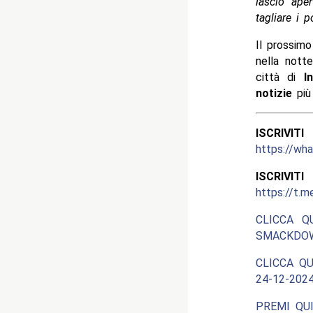
lascio ape
tagliare i p
Il prossim
nella nott
città di
I
notizie
più
ISCRIV
https://w
ISCRIV
https://t.m
CLICCA Q
SMACKDOW
CLICCA QU
24-12-2024
PREMI QUI