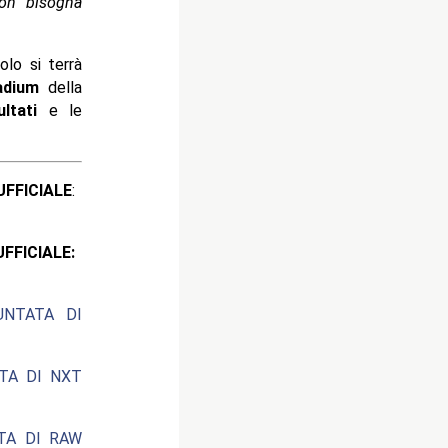
non bisogna
olo si terrà
adium
della
ultati
e le
ICIALE
:
CIALE:
UNTATA DI
ATA DI NXT
ATA DI RAW