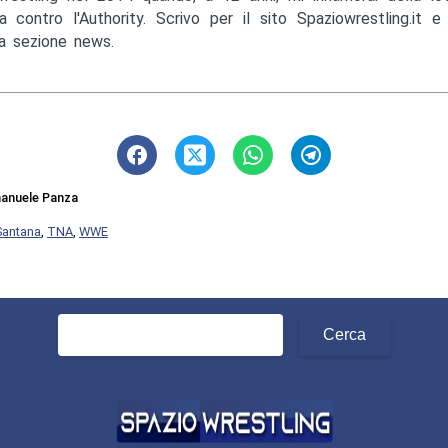
a contro l'Authority. Scrivo per il sito Spaziowrestling.it 
la sezione news.
anuele Panza
Santana
,
TNA
,
WWE
Ricerca
per: