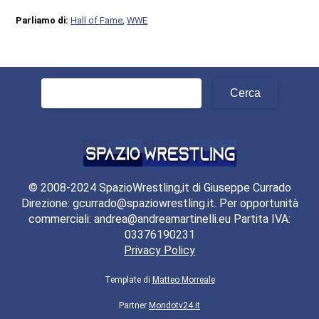
Parliamo di:
Hall of Fame
,
WWE
Ricerca
per:
© 2008-2024 SpazioWrestling,it di Giuseppe Currado
Direzione: gcurrado@spaziowrestling.it. Per opportunità
commerciali: andrea@andreamartinelli.eu Partita IVA:
03376190231
Privacy Policy
Template di
Matteo Morreale
Partner
Mondotv24.it