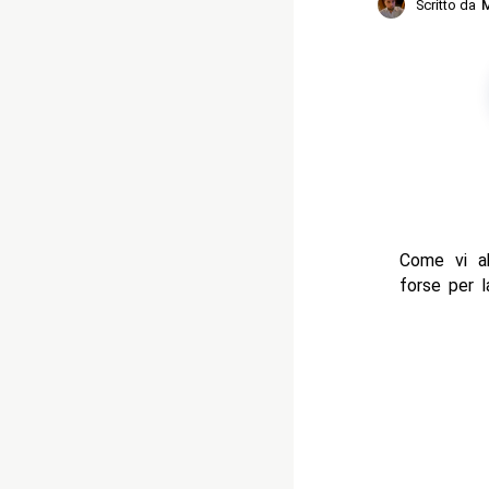
Scritto da
M
Come vi ab
forse per l