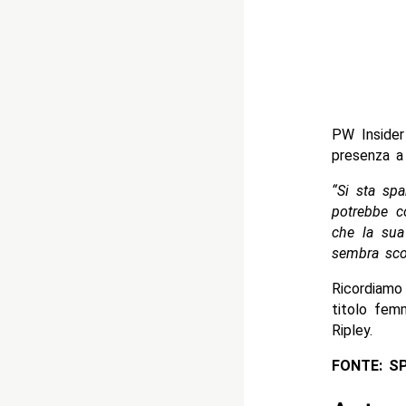
PW Insider
presenza a
“Si sta sp
potrebbe c
che la sua
sembra sco
Ricordiamo
titolo fem
Ripley.
FONTE: S