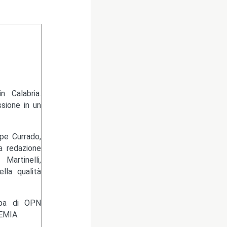
 Calabria.
sione in un
pe Currado,
la redazione
artinelli,
lla qualità
ampa di OPN
EMIA.