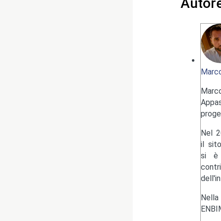
Autor
Marco
Marc
Appas
proge
Nel 2
il si
si è 
contr
dell'i
Nella
ENBIM