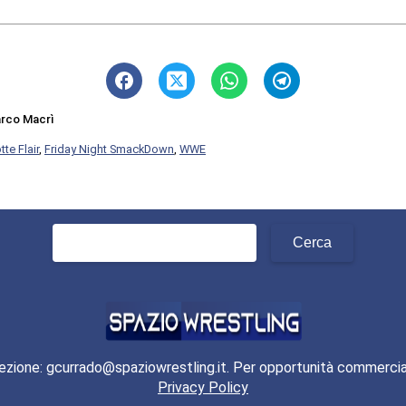
rco Macrì
tte Flair
,
Friday Night SmackDown
,
WWE
Ricerca
per:
ezione: gcurrado@spaziowrestling.it. Per opportunità commercia
Privacy Policy