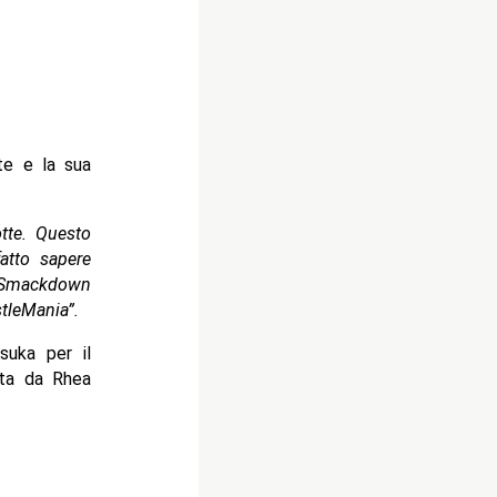
te e la sua
tte. Questo
atto sapere
a Smackdown
tleMania”.
suka per il
ata da Rhea