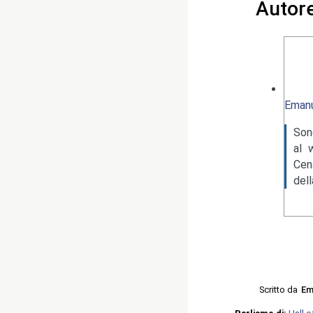
Autor
Emanu
Son
al 
Cen
del
Scritto da
Em