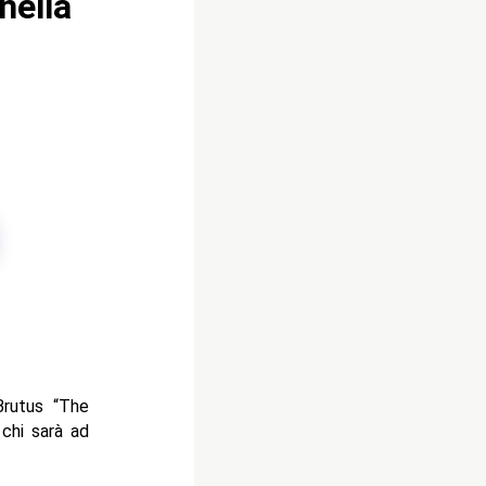
nella
Brutus “The
 chi sarà ad