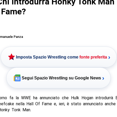
hi introdurrà Honky Tonk Man 
f Fame?
manuele Panza
›
Imposta Spazio Wrestling come
fonte preferita
›
Segui Spazio Wrestling su Google News
orno fa la WWE ha annunciato che Hulk Hogan introdurrà 
eefcake nella Hall Of Fame e, ieri, è stato annunciato anche
 Honky Tonk Man.