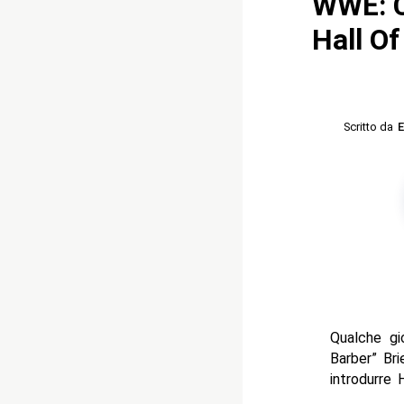
WWE: C
Hall O
Scritto da
E
Qualche gi
Barber” Bri
introdurre