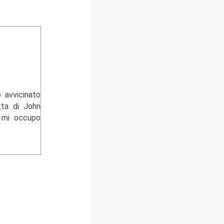
 avvicinato
tta di John
e mi occupo