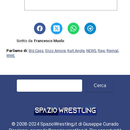
Scritto da
Francesco Muolo
Parliamo di:
Big Cass
,
Enzo Amore
,
Kurt Angle
,
NEWS
,
Raw
,
Revival
,
WWE
Ricerca
per:
© 2008-2024 SpazioWrestling,it di Giuseppe Currado