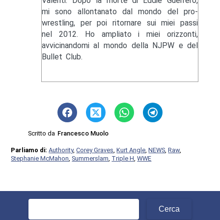
Valenti. Dopo la morte di Eddie Guerrero,
mi sono allontanato dal mondo del pro-
wrestling, per poi ritornare sui miei passi
nel 2012. Ho ampliato i miei orizzonti,
avvicinandomi al mondo della NJPW e del
Bullet Club.
Scritto da
Francesco Muolo
Parliamo di:
Authority
,
Corey Graves
,
Kurt Angle
,
NEWS
,
Raw
,
Stephanie McMahon
,
Summerslam
,
Triple H
,
WWE
Ricerca
per: