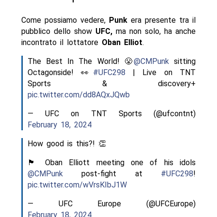
Come possiamo vedere,
Punk
era presente tra il
pubblico dello show
UFC,
ma non solo, ha anche
incontrato il lottatore
Oban Elliot
.
The Best In The World! 😤
@CMPunk
sitting
Octagonside! 👀
#UFC298
| Live on TNT
Sports & discovery+
pic.twitter.com/dd8AQxJQwb
— UFC on TNT Sports (@ufcontnt)
February 18, 2024
How good is this?! 👏
🏴󠁧󠁢󠁷󠁬󠁳󠁿 Oban Elliott meeting one of his idols
@CMPunk
post-fight at
#UFC298
!
pic.twitter.com/wVrsKIbJ1W
— UFC Europe (@UFCEurope)
February 18, 2024