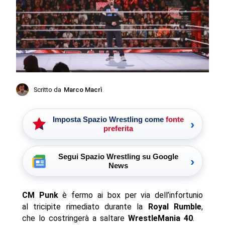
Scritto da
Marco Macrì
Imposta Spazio Wrestling come
fonte
›
preferita
Segui Spazio Wrestling su Google
›
News
CM Punk
è fermo ai box per via dell’infortunio
al tricipite rimediato durante la
Royal Rumble
,
che lo costringerà a saltare
WrestleMania 40
.