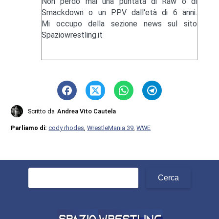
Non perdo mai una puntata di Raw o di
Smackdown o un PPV dall'età di 6 anni.
Mi occupo della sezione news sul sito
Spaziowrestling.it
Scritto da
Andrea Vito Cautela
Parliamo di:
cody rhodes
,
WrestleMania 39
,
WWE
Ricerca
per: