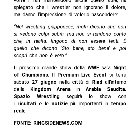
volte i fan fraintendono anche quello stile; ha
spiegato che i wrestler non ignorano il dolore,
ma danno l’impressione di volerlo nascondere:
“Nel wrestling giapponese, molti dicono che non
si vedono colpi subiti, ma non si rendono conto
che, in realtà, fingono di non essere feriti. È
quello che dicono ‘Sto bene, sto bene’ e poi
scopri che non è vero.”
Il prossimo grande show della
WWE
sarà
Night
of Champions
. Il
Premium Live Event
si terrà
sabato
27 giugno
nella città di
Riad
all’interno
della
Kingdom Arena
in
Arabia Saudita
.
Spazio Wrestling
seguirà lo show con
i
risultati
e le
notizie
più importanti in
tempo
reale
.
FONTE: RINGSIDENEWS.COM