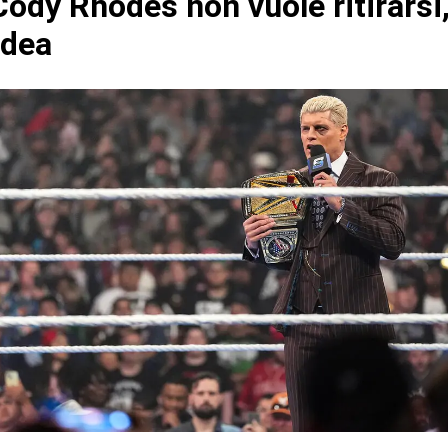
ody Rhodes non vuole ritirarsi
idea