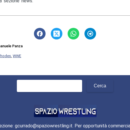
la sezione news.
anuele Panza
rhodes
,
WWE
Ricerca
per:
ezione: gcurrado@spaziowrestling.it. Per opportunità commercia