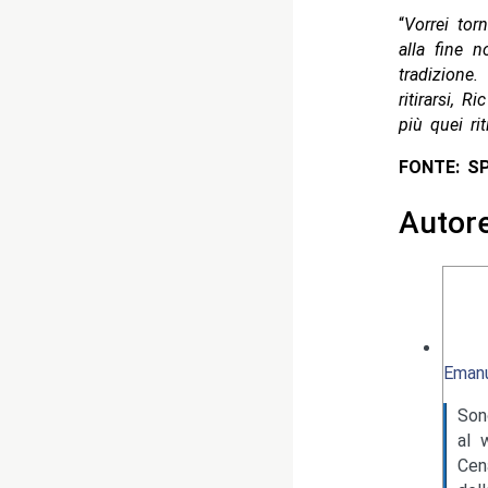
“
Vorrei tor
alla fine 
tradizione
ritirarsi, 
più quei ri
FONTE: S
Autor
Emanu
Son
al 
Cen