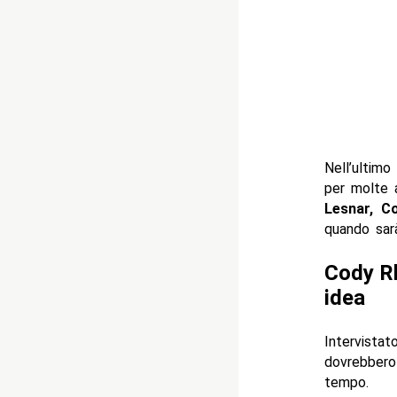
Nell’ultim
per molte a
Lesnar, C
quando sarà
Cody Rh
idea
Intervist
dovrebbero
tempo.