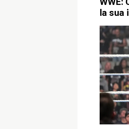
WWE: C
la sua 