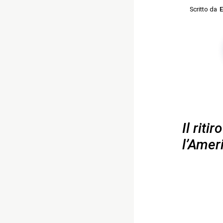
Scritto da
E
Il riti
l’Amer