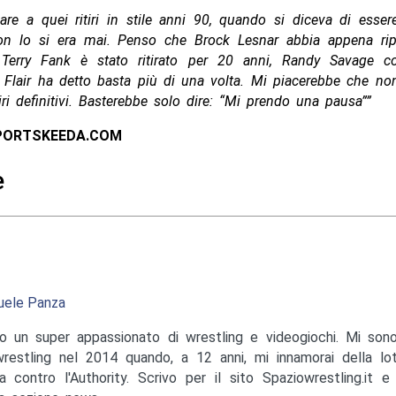
nare a quei ritiri in stile anni 90, quando si diceva di essere
non lo si era mai. Penso che Brock Lesnar abbia appena rip
. Terry Fank è stato ritirato per 20 anni, Randy Savage c
Ric Flair ha detto basta più di una volta. Mi piacerebbe che no
tiri definitivi. Basterebbe solo dire: “Mi prendo una pausa””
PORTSKEEDA.COM
e
ele Panza
o un super appassionato di wrestling e videogiochi. Mi sono
wrestling nel 2014 quando, a 12 anni, mi innamorai della lo
a contro l'Authority. Scrivo per il sito Spaziowrestling.it 