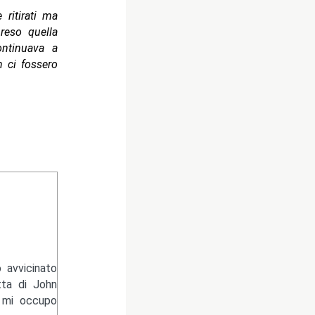
 ritirati ma
reso quella
ontinuava a
n ci fossero
 avvicinato
tta di John
e mi occupo