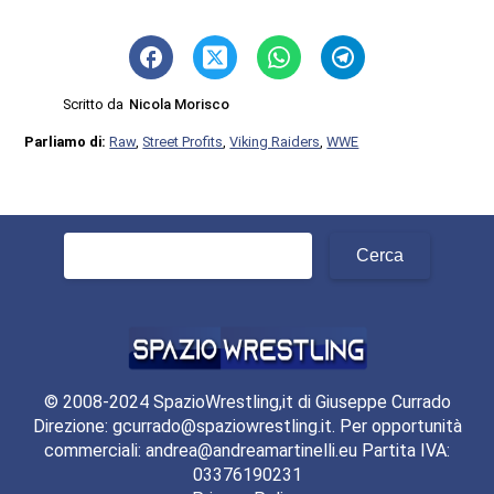
Scritto da
Nicola Morisco
Parliamo di:
Raw
,
Street Profits
,
Viking Raiders
,
WWE
Ricerca
per:
© 2008-2024 SpazioWrestling,it di Giuseppe Currado
Direzione: gcurrado@spaziowrestling.it. Per opportunità
commerciali: andrea@andreamartinelli.eu Partita IVA:
03376190231