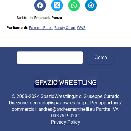
Scritto da
Emanuele Panza
Parliamo di:
Extreme Rules
,
Randy Orton
,
WWE
Ricerca
per:
© 2008-2024 SpazioWrestling,it di Giuseppe Currado
Direzione: gcurrado@spaziowrestling.it. Per opportunità
commerciali: andrea@andreamartinelli.eu Partita IVA:
03376190231
Privacy Policy