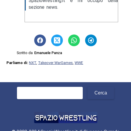
Spaziowrestling.it e mi occupo della
sezione news.
Scritto da
Emanuele Panza
Parliamo di:
NXT
,
Takeover WarGames
,
WWE
Ricerca
per: