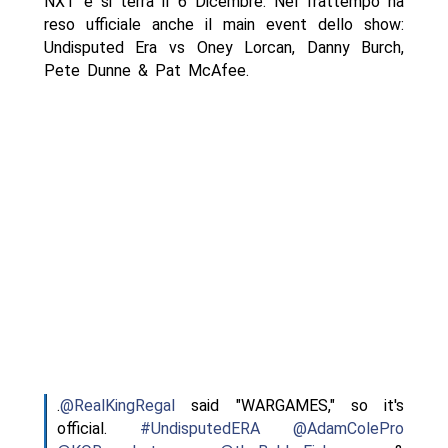
NXT e si terrà il 6 Dicembre. Nel frattempo ha
reso ufficiale anche il main event dello show:
Undisputed Era vs Oney Lorcan, Danny Burch,
Pete Dunne & Pat McAfee.
.
@RealKingRegal
said "WARGAMES," so it's
official.
#UndisputedERA
@AdamColePro