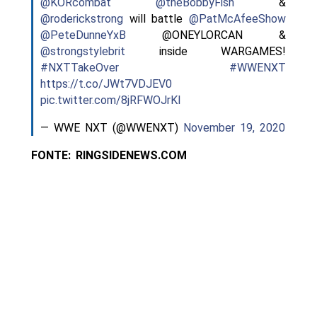
@KORcombat
@theBobbyFish
&
@roderickstrong
will battle
@PatMcAfeeShow
@PeteDunneYxB
@ONEYLORCAN &
@strongstylebrit
inside WARGAMES!
#NXTTakeOver
#WWENXT
https://t.co/JWt7VDJEV0
pic.twitter.com/8jRFWOJrKI
— WWE NXT (@WWENXT)
November 19, 2020
FONTE: RINGSIDENEWS.COM