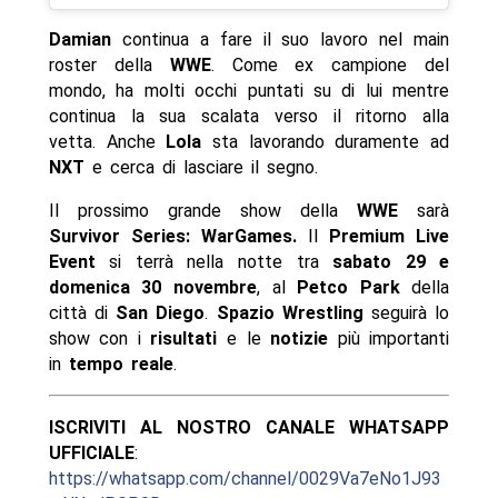
Damian
continua a fare il suo lavoro nel main
roster della
WWE
. Come ex campione del
mondo, ha molti occhi puntati su di lui mentre
continua la sua scalata verso il ritorno alla
vetta. Anche
Lola
sta lavorando duramente ad
NXT
e cerca di lasciare il segno.
Il prossimo grande show della
WWE
sarà
Survivor Series: WarGames.
Il
Premium Live
Event
si terrà nella notte tra
sabato 29 e
domenica 30 novembre
, al
Petco Park
della
città di
San Diego
.
Spazio Wrestling
seguirà lo
show con i
risultati
e le
notizie
più importanti
in
tempo reale
.
ISCRIVITI AL NOSTRO CANALE WHATSAPP
UFFICIALE
:
https://whatsapp.com/channel/0029Va7eNo1J93