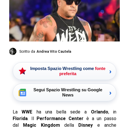
Scritto da
Andrea Vito Cautela
Imposta Spazio Wrestling come
fonte
›
preferita
Segui Spazio Wrestling su Google
›
News
La
WWE
ha una bella sede a
Orlando
, in
Florida
. Il
Performance Center
è a un passo
dal
Magic Kingdom
della
Disney
e anche