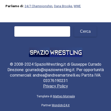
Parliamo di:
24/7 Championship
,
Dana Brooke
,
WWE
Ricerca
per:
© 2008-2024 SpazioWrestling,it di Giuseppe Currado
Direzione: gcurrado@spaziowrestling.it. Per opportunità
commerciali: andrea@andreamartinelli.eu Partita IVA:
03376190231
Privacy Policy
Template di
Matteo Morreale
Partner
Mondotv24.it