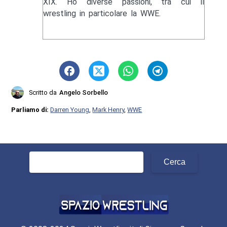
XIX. Ho diverse passioni, tra cui il
wrestling in particolare la WWE.
Scritto da
Angelo Sorbello
Parliamo di:
Darren Young
,
Mark Henry
,
WWE
Ricerca
per: