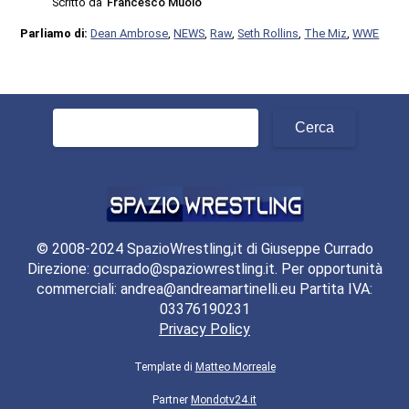
Scritto da
Francesco Muolo
Parliamo di:
Dean Ambrose
,
NEWS
,
Raw
,
Seth Rollins
,
The Miz
,
WWE
Ricerca
per:
© 2008-2024 SpazioWrestling,it di Giuseppe Currado
Direzione: gcurrado@spaziowrestling.it. Per opportunità
commerciali: andrea@andreamartinelli.eu Partita IVA:
03376190231
Privacy Policy
Template di
Matteo Morreale
Partner
Mondotv24.it