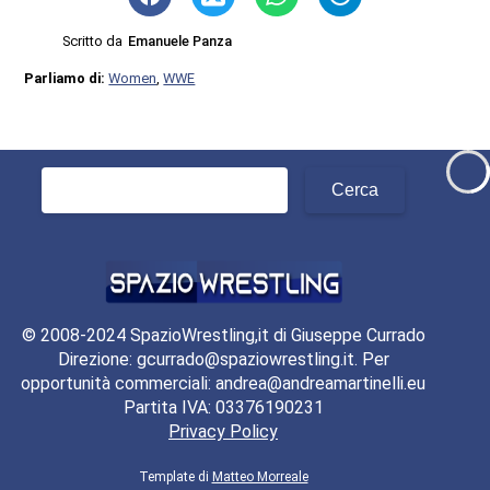
Scritto da
Emanuele Panza
Parliamo di:
Women
,
WWE
Ricerca
per:
© 2008-2024 SpazioWrestling,it di Giuseppe Currado
Direzione: gcurrado@spaziowrestling.it. Per
opportunità commerciali: andrea@andreamartinelli.eu
Partita IVA: 03376190231
Privacy Policy
Template di
Matteo Morreale