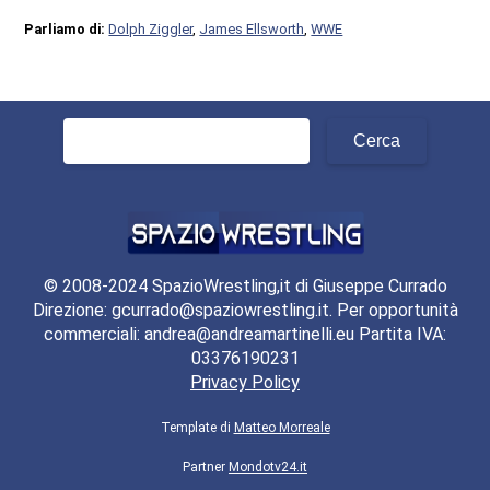
Parliamo di:
Dolph Ziggler
,
James Ellsworth
,
WWE
Ricerca
per:
© 2008-2024 SpazioWrestling,it di Giuseppe Currado
Direzione: gcurrado@spaziowrestling.it. Per opportunità
commerciali: andrea@andreamartinelli.eu Partita IVA:
03376190231
Privacy Policy
Template di
Matteo Morreale
Partner
Mondotv24.it