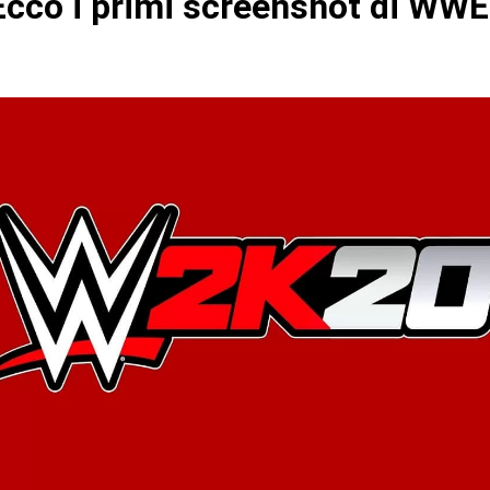
cco i primi screenshot di WW