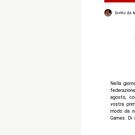
Scritto da
M
Nella giorn
federazion
agosto, co
vostra pri
modo da no
Games. Di s