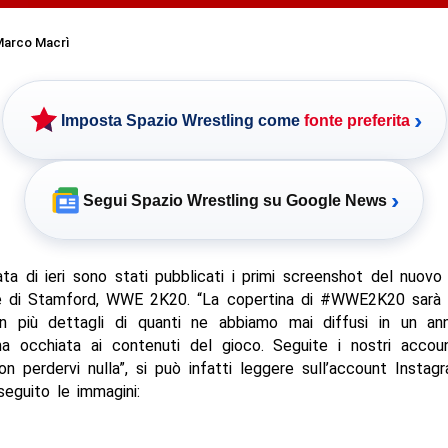
arco Macrì
›
Imposta Spazio Wrestling come
fonte preferita
›
Segui Spazio Wrestling su Google News
ata di ieri sono stati pubblicati i primi screenshot del nuovo
e di Stamford, WWE 2K20. “La copertina di #WWE2K20 sarà ri
n più dettagli di quanti ne abbiamo mai diffusi in un an
ma occhiata ai contenuti del gioco. Seguite i nostri accoun
n perdervi nulla”, si può infatti leggere sull’account Insta
eguito le immagini: