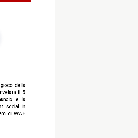
 gioco della
velata il 5
nuncio e la
t social in
gram di WWE