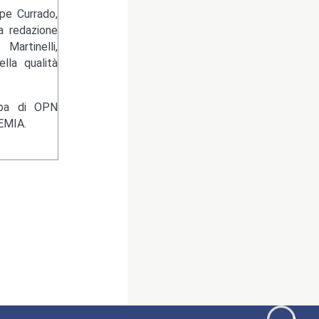
pe Currado,
la redazione
artinelli,
lla qualità
ampa di OPN
EMIA.