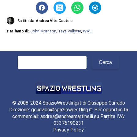
Scritto da
Andrea Vito Cautela
Parliamo di:
John Morrison
,
Taya Valkyrie
,
WWE
Ricerca
per:
© 2008-2024 SpazioWrestling,it di Giuseppe Currado
Direzione: gcurrado@spaziowrestling.it. Per opportunità
commerciali: andrea@andreamartinelli.eu Partita IVA:
03376190231
Privacy Policy