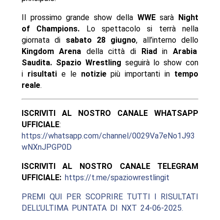
Il prossimo grande show della
WWE
sarà
Night
of Champions.
Lo spettacolo si terrà nella
giornata di
sabato 28 giugno
, all’interno dello
Kingdom Arena
della città di
Riad
in
Arabia
Saudita.
Spazio Wrestling
seguirà lo show con
i
risultati
e le
notizie
più importanti in
tempo
reale
.
ISCRIVITI AL NOSTRO CANALE WHATSAPP
UFFICIALE
:
https://whatsapp.com/channel/0029Va7eNo1J93
wNXnJPGP0D
ISCRIVITI AL NOSTRO CANALE TELEGRAM
UFFICIALE:
https://t.me/spaziowrestlingit
PREMI QUI PER SCOPRIRE TUTTI I RISULTATI
DELL’ULTIMA PUNTATA DI NXT 24-06-2025.