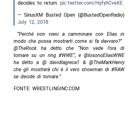
decides to return.
pic.twitter.com/HqfyhCveKE
— SiriusXM Busted Open (@BustedOpenRadio)
July 12, 2018
“Perché non vieni a camminare con Elias in
modo che possa mostrarti come si fa davvero?”
@TheRock ha detto che “Non vede l’ora di
tornare su un ring #WWE”, e @IosonoEliasWWE
ha detto a @ davidlagreca1 & @TheMarkHenry
che gli mostrerà chi è il vero showman di #RAW
se decide di tornare.”
FONTE: WRESTLINGINC.COM