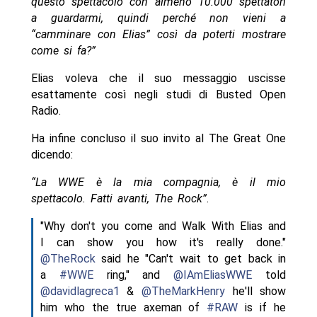
questo spettacolo con almeno 10.000 spettatori
a guardarmi, quindi perché non vieni a
“camminare con Elias” così da poterti mostrare
come si fa?”
Elias voleva che il suo messaggio uscisse
esattamente così negli studi di Busted Open
Radio.
Ha infine concluso il suo invito al The Great One
dicendo:
“La WWE è la mia compagnia, è il mio
spettacolo. Fatti avanti, The Rock”
.
"Why don't you come and Walk With Elias and
I can show you how it's really done."
@TheRock
said he "Can't wait to get back in
a
#WWE
ring," and
@IAmEliasWWE
told
@davidlagreca1
&
@TheMarkHenry
he'll show
him who the true axeman of
#RAW
is if he