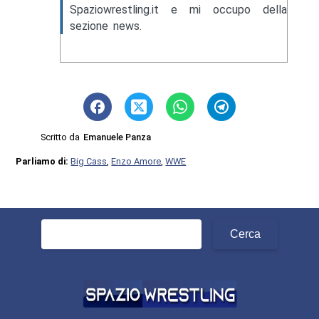
Spaziowrestling.it e mi occupo della
sezione news.
Scritto da
Emanuele Panza
Parliamo di:
Big Cass
,
Enzo Amore
,
WWE
Ricerca
per: